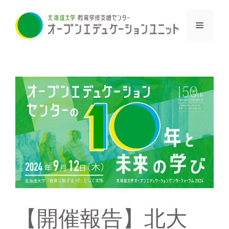
コ
ン
メ
テ
ン
ニ
ツ
へ
ス
ュ
キ
ッ
ー
プ
【開催報告】北大