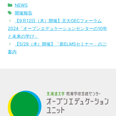
カ
NEWS
テ
タ
開催報告
ゴ
グ
【9月12日（木）開催】北大OECフォーラム
リ
2024「オープンエデュケーションセンターの10年
ー
と未来の学び」
【5/29（木）開催】「新ELMSセミナー」のご
案内