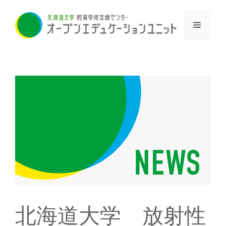
コ
ン
メ
テ
ン
ニ
ツ
へ
ス
ュ
キ
ッ
ー
プ
北海道大学 放射性