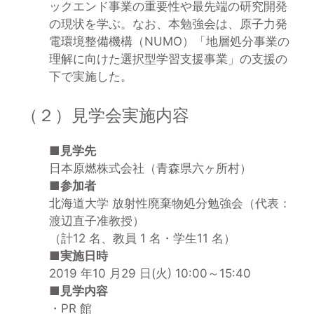
ックエンド事業の重要性や最先端の研究開発
の現状を学ぶ。なお、本勉強会は、原子力発
電環境整備機構（NUMO）「地層処分事業の
理解に向けた選択型学習支援事業」の支援の
下で実施した。
（２）見学会実施内容
■見学先
日本原燃株式会社（青森県六ヶ所村）
■参加者
北海道大学 放射性廃棄物処分勉強会（代表：
渡辺直子准教授）
（計12 名、教員 1 名・学生11 名）
■実施日時
2019 年10 月29 日(火) 10:00～15:40
■見学内容
・PR 館