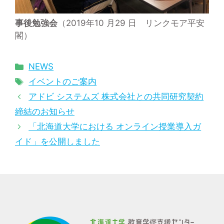
事後勉強会
（2019年10 月29 日 リンクモア平安
閣）
カ
NEWS
テ
タ
イベントのご案内
ゴ
グ
アドビ システムズ 株式会社との共同研究契約
リ
締結のお知らせ
ー
「北海道大学における オンライン授業導入ガ
イド」を公開しました