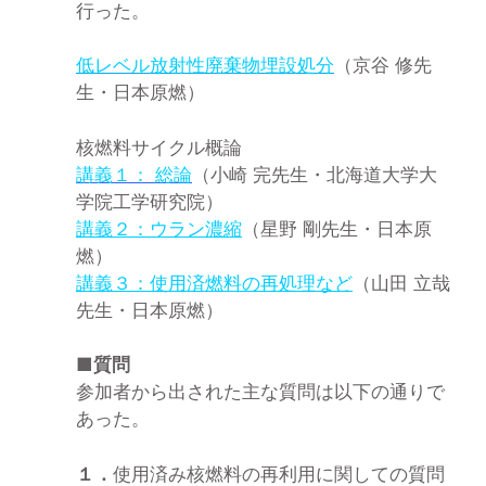
行った。
低レベル放射性廃棄物埋設処分
（京谷 修先
生・日本原燃）
核燃料サイクル概論
講義１： 総論
（小崎 完先生・北海道大学大
学院工学研究院）
講義２：ウラン濃縮
（星野 剛先生・日本原
燃）
講義３：使用済燃料の再処理など
（山田 立哉
先生・日本原燃）
■質問
参加者から出された主な質問は以下の通りで
あった。
１．
使用済み核燃料の再利用に関しての質問